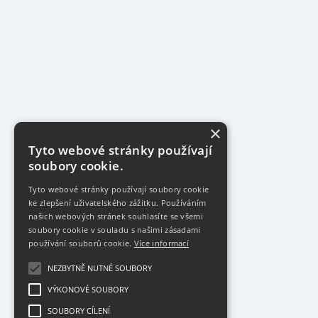
×
Tyto webové stránky používají
soubory cookie.
Tyto webové stránky používají soubory cookie
ke zlepšení uživatelského zážitku. Používáním
našich webových stránek souhlasíte se všemi
soubory cookie v souladu s našimi zásadami
používání souborů cookie.
Více informací
NEZBYTNĚ NUTNÉ SOUBORY
VÝKONOVÉ SOUBORY
SOUBORY CÍLENÍ