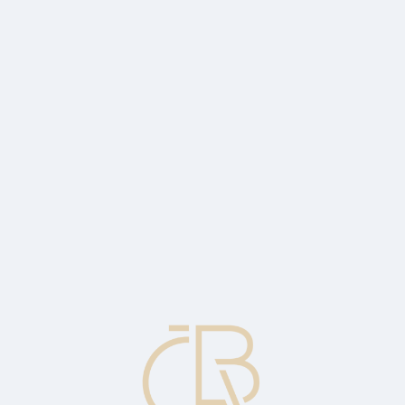
,2 % (graf 1). Odhad trhu činil 15,4 %, starší odhad ČNB pak 14,9 %.