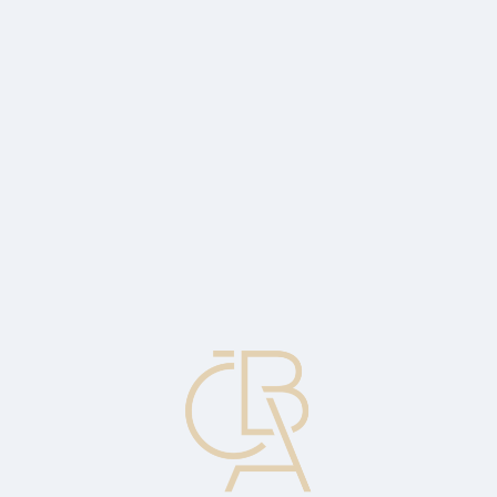
Zpravodajský servis
ČBA Monitor
ČBA Educa vzdělávání
O ČBA
Kontakt
Pro média
Kalendář
cs
Květnový průmysl nad očekávání (+1,4 %
yoy wda), vyhlídky však zůstávají méně
optimistické
Ekonomický komentář Jakuba Seidlera, hlavního ekonoma ČBA