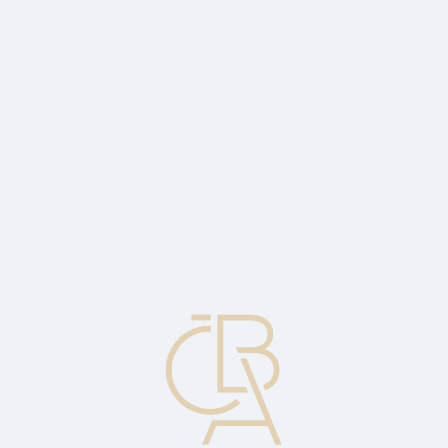
Zpravodajský servis
ČBA Monitor
ČBA Educa vzdělávání
O ČBA
Kontakt
Pro média
Kalendář
cs
Kybertest 2022
Kybernetických útoků dramaticky přibývá a jsou stále rafinovanější.
ČBA proto spouští celonárodní vzdělávací kampaň #nePINdej!