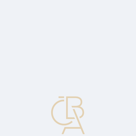
Zpravodajský servis
ČBA Monitor
ČBA Educa vzdělávání
O ČBA
Kontakt
Pro média
Kalendář
cs
Kybertest 2023
ČBA spouští další ročník celonárodní vzdělávací kampaně
#nePINdej!