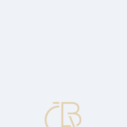
A 4Q 24
roce cílí těsně nad 2 %, bude ale pomalejší, než čekala srpnová prognó