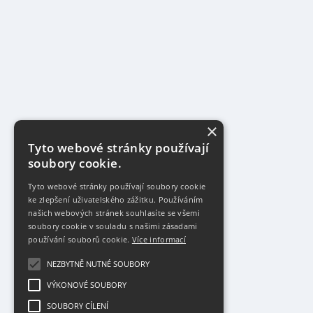
×
Tyto webové stránky používají
soubory cookie.
Tyto webové stránky používají soubory cookie
ke zlepšení uživatelského zážitku. Používáním
našich webových stránek souhlasíte se všemi
soubory cookie v souladu s našimi zásadami
používání souborů cookie.
Více informací
NEZBYTNĚ NUTNÉ SOUBORY
VÝKONOVÉ SOUBORY
SOUBORY CÍLENÍ