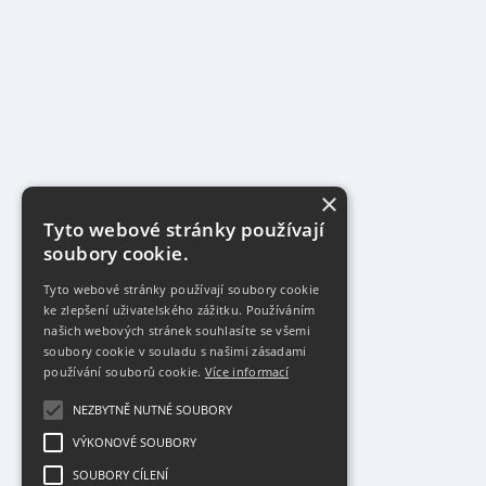
×
Tyto webové stránky používají
soubory cookie.
Tyto webové stránky používají soubory cookie
ke zlepšení uživatelského zážitku. Používáním
našich webových stránek souhlasíte se všemi
soubory cookie v souladu s našimi zásadami
používání souborů cookie.
Více informací
NEZBYTNĚ NUTNÉ SOUBORY
VÝKONOVÉ SOUBORY
SOUBORY CÍLENÍ