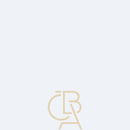
Zpravodajský servis
ČBA Monitor
ČBA Educa vzdělávání
O ČBA
Kontakt
Pro média
Kalendář
cs
Mzdový růst ve 2. čtvrtletí 2023 zaostal za
očekáváním, průměrná mzda reálně
klesla
Ekonomický komentář Jakuba Seidlera, hlavního ekonoma ČBA