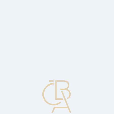
Zpravodajský servis
ČBA Monitor
ČBA Educa vzdělávání
O ČBA
Kontakt
Pro média
Kalendář
cs
Mzdy v prvním čtvrtletí rostly mírně pod
očekávání (+8,6 %)
Reálné mzdy jsou nejnižší za posledních 6 let.