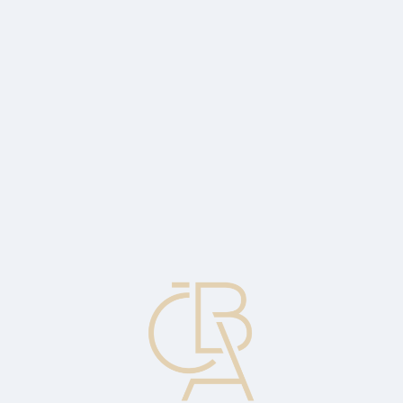
Zpravodajský servis
ČBA Monitor
ČBA Educa vzdělávání
O ČBA
Kontakt
Pro média
Kalendář
cs
Nezaměstnanost v prosinci stoupla na 3,7
%
Ekonomický komentář Jakuba Seidlera, hlavního ekonoma ČBA