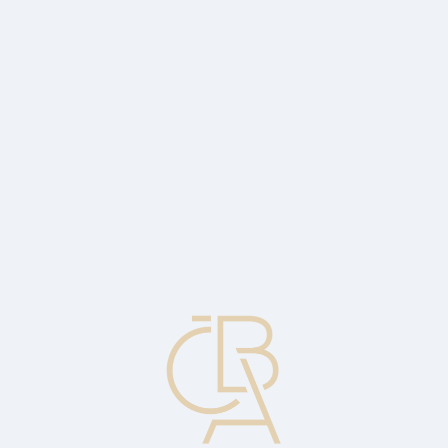
Zpravodajský servis
ČBA Monitor
ČBA Educa vzdělávání
O ČBA
Kontakt
Pro média
Kalendář
cs
Nezaměstnanost v říjnu mírně klesla,
tržby ve službách v září vzrostly
Ekonomický komentář Jakuba Seidlera, hlavního ekonoma ČBA