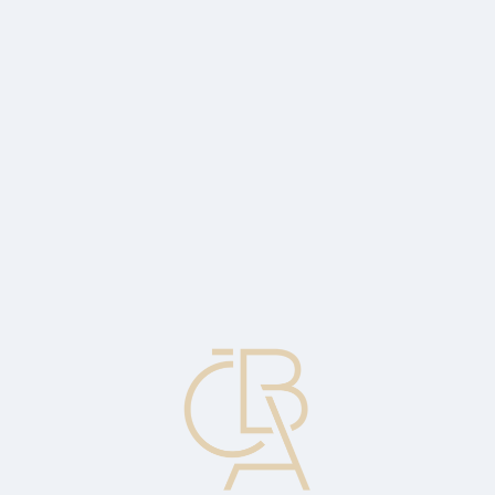
Zpravodajský servis
ČBA Monitor
ČBA Educa vzdělávání
O ČBA
Kontakt
Pro média
Kalendář
cs
Nové úvěry domácnostem letos svižně
rostou
Ekonomický komentář Jakuba Seidlera, hlavního ekonoma ČBA