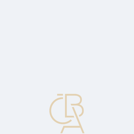
Zpravodajský servis
ČBA Monitor
ČBA Educa vzdělávání
O ČBA
Kontakt
Pro média
Kalendář
cs
„Nulové riziko znamená smrt“: Slawomir
Krupa tvrdí, že odolnost bank nemůže být
jediným cílem Evropy
Interview s prezidentem Evropské bankovní federace a generálním
ředitelem Société Générale Slawomirem Krupou