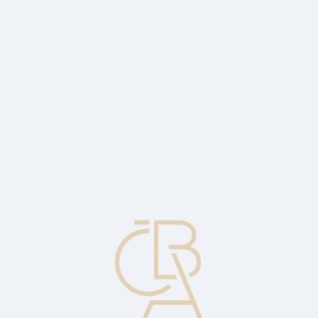
Zpravodajský servis
ČBA Monitor
ČBA Educa vzdělávání
O ČBA
Kontakt
Pro média
Kalendář
cs
Objem nových hypoték vzrostl loni na 228
miliard Kč
Průměrná hypoteční sazba klesla na 4,8 procenta