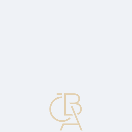
Zpravodajský servis
ČBA Monitor
ČBA Educa vzdělávání
O ČBA
Kontakt
Pro média
Kalendář
cs
Počet kybernetických podvodů
dramaticky roste
napadených klientů přibylo o 37 %, banky klientům zachránily přes
4 miliardy korun