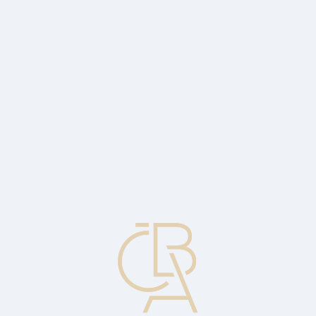
Zpravodajský servis
ČBA Monitor
ČBA Educa vzdělávání
O ČBA
Kontakt
Pro média
Kalendář
cs
Podíl nevýkonných úvěrů u podniků v
listopadu vzrostl
Nevýkonných úvěrů u firem nepatrně přibylo V podstatě od
únorového vpádu ruských vojsk na Ukrajinu s napětím sledujeme,
jak se hospodářské důsledky konfliktu projeví v „tuzemské“
bankovní statistice pravidelně zveřejňované Českou národní bankou
(ČNB).