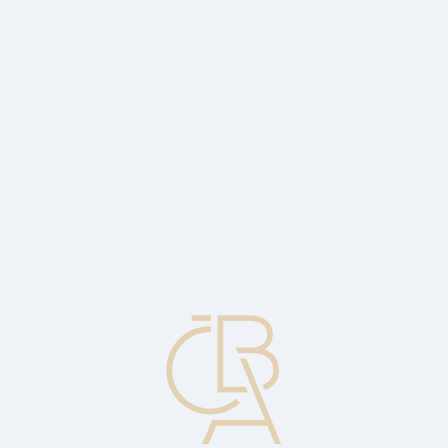
Zpravodajský servis
ČBA Monitor
ČBA Educa vzdělávání
O ČBA
Kontakt
Pro média
Kalendář
cs
Přelom roku je vždy příležitostí
ohlédnout se zpět
Komentář Dušana Barana, výkonného ředitele ČBA pro časopis
Bankovnictví