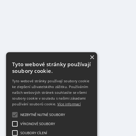
×
Tyto webové stránky používají
soubory cookie.
Tyto webové stránky používají soubory cookie
ke zlepšení uživatelského zážitku. Používáním
našich webových stránek souhlasíte se všemi
soubory cookie v souladu s našimi zásadami
používání souborů cookie.
Více informací
NEZBYTNĚ NUTNÉ SOUBORY
VÝKONOVÉ SOUBORY
SOUBORY CÍLENÍ