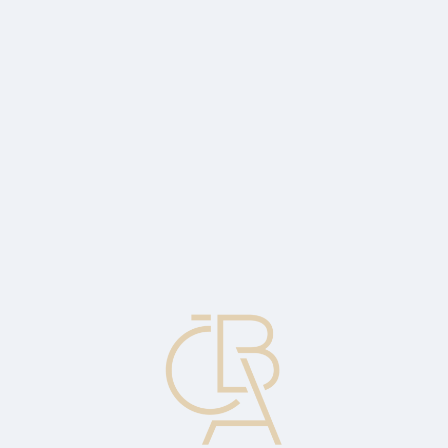
Zpravodajský servis
ČBA Monitor
ČBA Educa vzdělávání
O ČBA
Kontakt
Pro média
Kalendář
cs
Přístupnost výrobků a služeb
Standard přístupnosti výrobků a služeb, který připravila Česká
bankovní asociace, představuje metodický rámec pro efektivní
naplňování požadavků zákona.