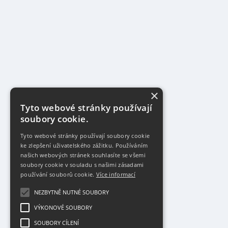
×
Tyto webové stránky používají
soubory cookie.
Tyto webové stránky používají soubory cookie
ke zlepšení uživatelského zážitku. Používáním
našich webových stránek souhlasíte se všemi
soubory cookie v souladu s našimi zásadami
používání souborů cookie.
Více informací
NEZBYTNĚ NUTNÉ SOUBORY
VÝKONOVÉ SOUBORY
SOUBORY CÍLENÍ