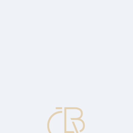
ní
novení Smluv o portfoliovém