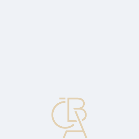
Zpravodajský servis
ČBA Monitor
ČBA Educa vzdělávání
O ČBA
Kontakt
Pro média
Kalendář
cs
Průmysl se v listopadu propadl
Ekonomický komentář Jakuba Seidlera, hlavního ekonoma ČBA