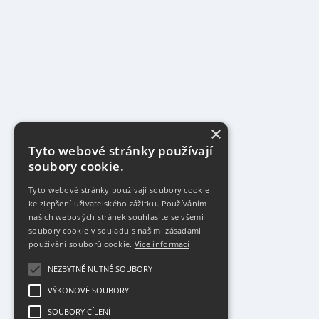
×
Tyto webové stránky používají
soubory cookie.
Tyto webové stránky používají soubory cookie
ke zlepšení uživatelského zážitku. Používáním
našich webových stránek souhlasíte se všemi
soubory cookie v souladu s našimi zásadami
používání souborů cookie.
Více informací
NEZBYTNĚ NUTNÉ SOUBORY
VÝKONOVÉ SOUBORY
SOUBORY CÍLENÍ