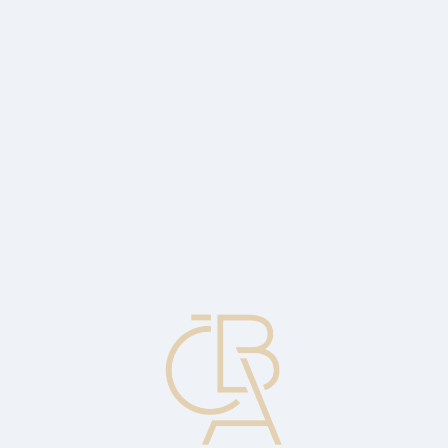
Zpravodajský servis
ČBA Monitor
ČBA Educa vzdělávání
O ČBA
Kontakt
Pro média
Kalendář
cs
Roček: Realitní trh v Česku ožil
Tuzemský realitní trh zažívá od loňského jara z pohledu počtu
transakcí růst u všech typů nemovitostí.