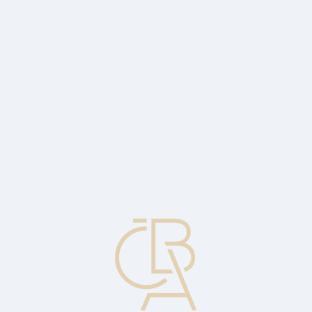
Zpravodajský servis
ČBA Monitor
ČBA Educa vzdělávání
O ČBA
Kontakt
Pro média
Kalendář
cs
Školy soutěží v kyberbezpečnosti
Znalosti poměří 10 250 žáků a studentů ze 410 tříd