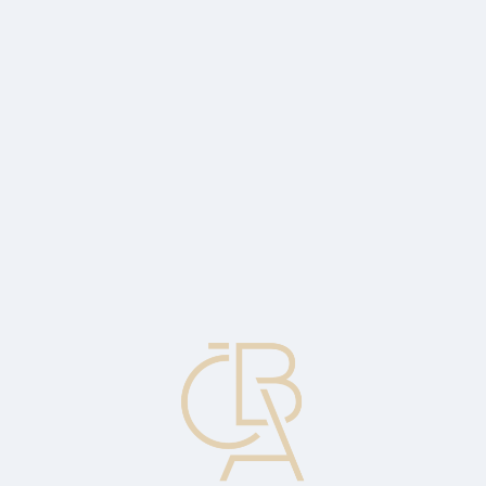
Zpravodajský servis
ČBA Monitor
ČBA Educa vzdělávání
O ČBA
Kontakt
Pro média
Kalendář
cs
Sobíšek: Makroekonomická prognóza
ČBA 1Q25 (1. díl)
Tuzemská ekonomika letos poroste podle makroekonomické
prognózy ČBA o 2,1 %.