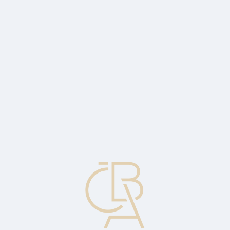
Zpravodajský servis
ČBA Monitor
ČBA Educa vzdělávání
O ČBA
Kontakt
Pro média
Kalendář
cs
Standard mobility klientů
Standard obsahuje informace pro postup při změně platebního účtu a
další ustanovení