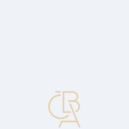
Zpravodajský servis
ČBA Monitor
ČBA Educa vzdělávání
O ČBA
Kontakt
Pro média
Kalendář
cs
The Bankers Chair: Jan Juchelka
The Bankers Chair, nový pořad České bankovní asociace, série
rozhovorů s generálními řediteli našich členských bank. Tentokrát s
prezidentem ČBA, generálním ředitelem a předsedou představenstva
Komerční banky Janem Juchelkou.