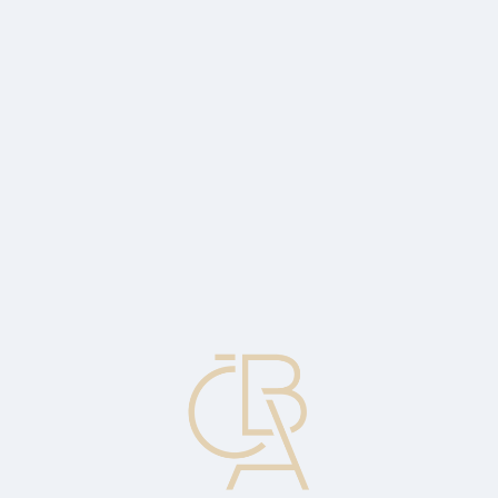
Zpravodajský servis
ČBA Monitor
ČBA Educa vzdělávání
O ČBA
Kontakt
Pro média
Kalendář
cs
Tuzemský průmysl čelí slabé poptávce
Ekonomický komentář Jakuba Seidlera, hlavního ekonoma ČBA