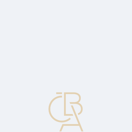
Zpravodajský servis
ČBA Monitor
ČBA Educa vzdělávání
O ČBA
Kontakt
Pro média
Kalendář
cs
Více než třetina nových hypoték loni měla
svůj energetický průkaz
V roce 2023 to byla pouze pětina