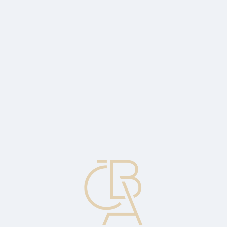
Zpravodajský servis
ČBA Monitor
ČBA Educa vzdělávání
O ČBA
Kontakt
Pro média
Kalendář
cs
Vítězové prvního ročníku CyberGame
Celkem se do soutěže zapojilo 410 týmů