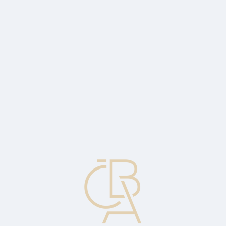
Zpravodajský servis
ČBA Monitor
ČBA Educa vzdělávání
O ČBA
Kontakt
Pro média
Kalendář
cs
Výraznější zářijové zpomalení inflace
přináší úlevu po mírnější proinflačním
výsledku parlamentních voleb
Komentář Jaromíra Šindela, hlavního ekonoma ČBA