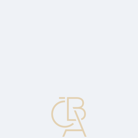
Zpravodajský servis
ČBA Monitor
ČBA Educa vzdělávání
O ČBA
Kontakt
Pro média
Kalendář
cs
Vývoj ziskovosti tuzemských bank v roce
2023 a vliv na výběr daně z mimořádných
zisků
Ekonomický komentář Jakuba Seidlera, hlavního ekonoma ČBA