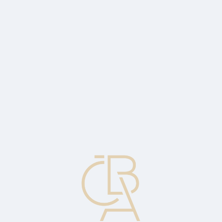
Zpravodajský servis
ČBA Monitor
ČBA Educa vzdělávání
O ČBA
Kontakt
Pro média
Kalendář
cs
Zářijové rozhodnutí ČNB o úrokové
sazbě: jestřábí klid před bouří?
Vyšší, než očekávaný, růst mezd bude na zářijovém setkání
bankovní rady ČNB hlavním, ale ne jediným důvodem pro
ponechání úrokové sazby na 3,5 % a zesílení jestřábího tónu v
komunikaci.