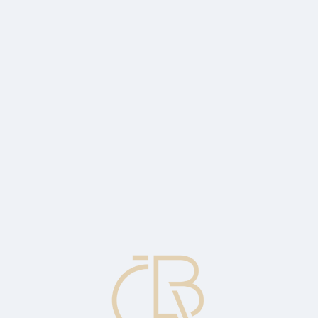
en members of the association arising out of a violation of association r
occur to a particular card number account and no chargeback reason cod
l functions monitoring compliance with laws, regulations, standards and