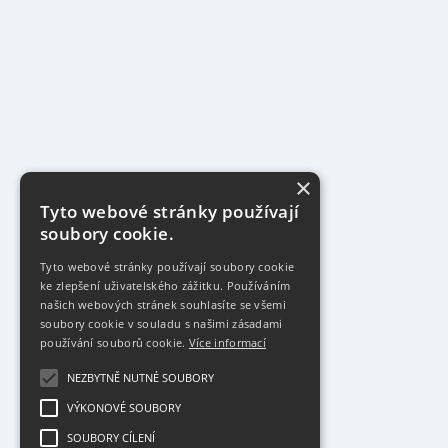
×
Tyto webové stránky používají
soubory cookie.
Tyto webové stránky používají soubory cookie
ke zlepšení uživatelského zážitku. Používáním
našich webových stránek souhlasíte se všemi
soubory cookie v souladu s našimi zásadami
používání souborů cookie.
Více informací
NEZBYTNĚ NUTNÉ SOUBORY
VÝKONOVÉ SOUBORY
SOUBORY CÍLENÍ