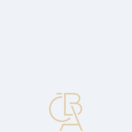
News
ČBA Monitor
CBA Educa Education
ABOUT CBA
Contact
For media
Calendar
cs
Confirming Bank
The confirming bank confirms the irrevocable letter of credit on the
basis of the mandate or request issued by the banks. If the
announcing bank guarantees payment of the letter of credit, it is
referred to as confirming bank. The primary role of the bank to
endorse the letter of credit is complemented by the assumption of the
obligation to pay, accept or negotiate the letter of credit. Such an
undertaking supplements, not replaces, the issuing bank's already
issued guarantee.