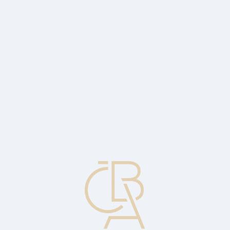
News
ČBA Monitor
CBA Educa Education
ABOUT CBA
Contact
For media
Calendar
cs
Covered option
It is used for derivative products. An option position that is offset by
an equal counterposition in the underlying security.