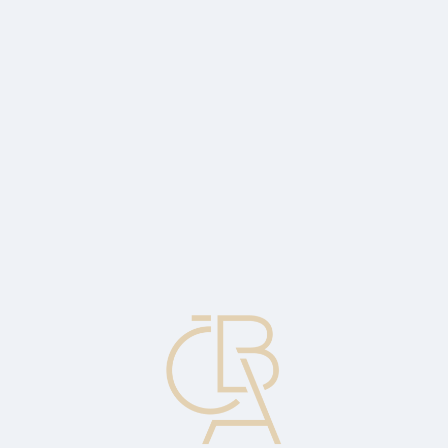
Zpravodajský servis
ČBA Monitor
ČBA Educa vzdělávání
O ČBA
Kontakt
Pro média
Kalendář
cs
CR
Zkratka uváděná na výpisech z účtu označující položku, která byla
naúčtována ve prospěch účtu klienta, tj. zvyšuje zůstatek účtu (např.
příchozí platba). Další používaná označení: Kredit.