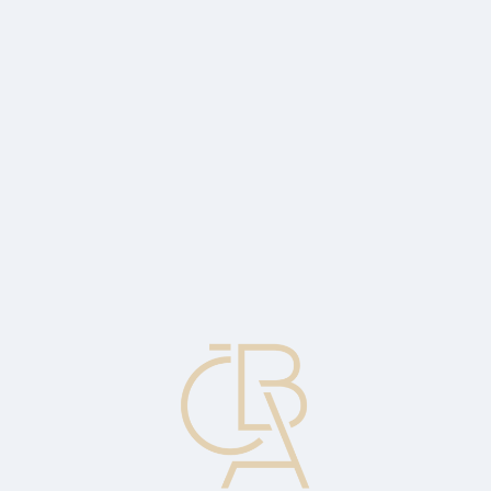
Zpravodajský servis
ČBA Monitor
ČBA Educa vzdělávání
O ČBA
Kontakt
Pro média
Kalendář
cs
Čtvrtý trh
Přímé obchodování s velkými balíky cenných papírů mezi
institucionálními investory, jehož účelem je vyhnout se placení
makléřských poplatků.