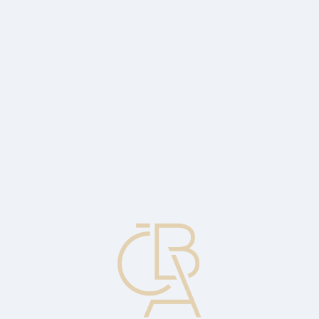
News
ČBA Monitor
CBA Educa Education
ABOUT CBA
Contact
For media
Calendar
cs
Currency management
It deals with the purchase and sale of foreign currencies, and
decisions on foreign currency bank accounts and contracts with
foreign banks, including foreign currency loans.