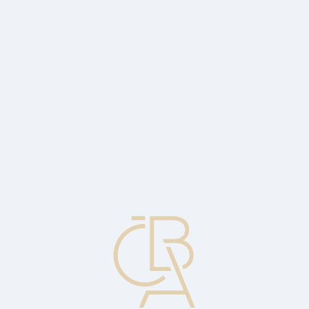
Zpravodajský servis
ČBA Monitor
ČBA Educa vzdělávání
O ČBA
Kontakt
Pro média
Kalendář
cs
Daň
Povinný, zákonem stanovený, odvod jednotlivců a společností státu.