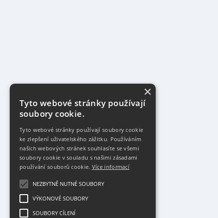
×
Tyto webové stránky používají
soubory cookie.
Tyto webové stránky používají soubory cookie
ke zlepšení uživatelského zážitku. Používáním
našich webových stránek souhlasíte se všemi
soubory cookie v souladu s našimi zásadami
používání souborů cookie.
Více informací
NEZBYTNĚ NUTNÉ SOUBORY
VÝKONOVÉ SOUBORY
SOUBORY CÍLENÍ