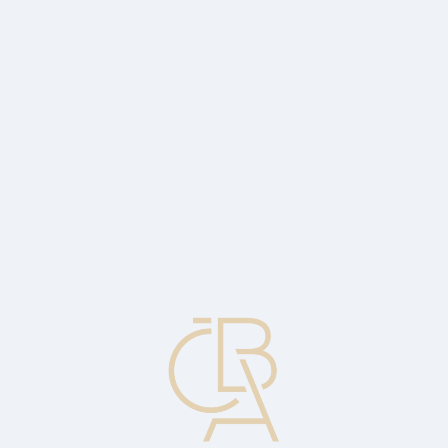
Zpravodajský servis
ČBA Monitor
ČBA Educa vzdělávání
O ČBA
Kontakt
Pro média
Kalendář
cs
Datum ex dividenda
Známé také jako datum reinvestice, je investiční termín, který
zahrnuje načasování výplaty dividend. Pokud je prodej před tímto
datem, dividenda patří novému majiteli; pokud k datu nebo po tomto
datu má prodávající nárok na dividendu.