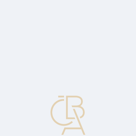
Zpravodajský servis
ČBA Monitor
ČBA Educa vzdělávání
O ČBA
Kontakt
Pro média
Kalendář
cs
Datum posledního kuponu
Datum, kdy je placen poslední kupon před vypořádáním.