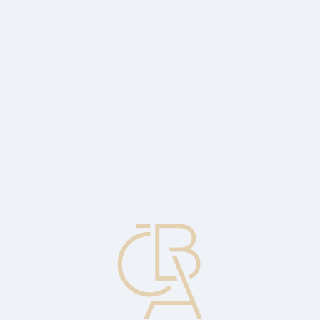
News
ČBA Monitor
CBA Educa Education
ABOUT CBA
Contact
For media
Calendar
cs
Default Risk Premium
The additional return required by a creditor to compensate for the
risk of default on its claim.