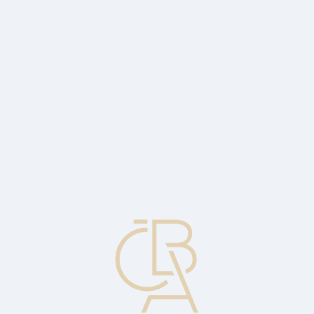
Zpravodajský servis
ČBA Monitor
ČBA Educa vzdělávání
O ČBA
Kontakt
Pro média
Kalendář
cs
Deficitní výdaje
Převýšení vládních výdajů nad vládními příjmy, které musí být financováno
půjčkami.