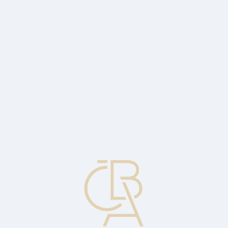
Zpravodajský servis
ČBA Monitor
ČBA Educa vzdělávání
O ČBA
Kontakt
Pro média
Kalendář
cs
Dělení do jednotlivých obchodních
transakcí
Technika finančních inovací, která spočívá v dělení finančních instrumentů
do jednotlivých charakteristických komponentů.