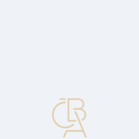
News
ČBA Monitor
CBA Educa Education
ABOUT CBA
Contact
For media
Calendar
cs
Delivery note
A document usually sent with the goods which contains a
description of the goods, weight, number, etc., by which the
consignee can verify the completeness of the delivery.