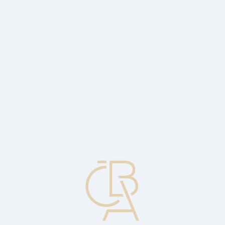
Zpravodajský servis
ČBA Monitor
ČBA Educa vzdělávání
O ČBA
Kontakt
Pro média
Kalendář
cs
Delta neutrální
Opční strategie vytvářená tak, že výsledná pozice je necitlivá k pohybům
podléhajícího cenného papíru.