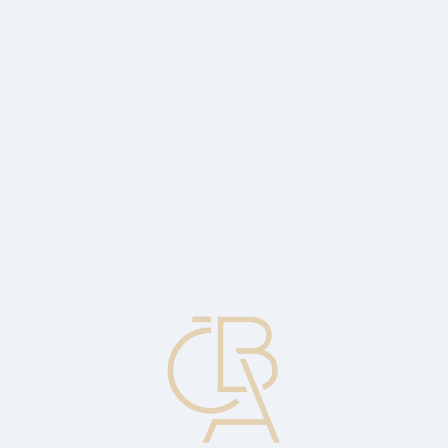
News
ČBA Monitor
CBA Educa Education
ABOUT CBA
Contact
For media
Calendar
cs
Deposit note
A security to which is attached the right of the owner of that security to
demand payment of the amount stated thereon on the date stated thereon
from the bank which issued it. It is in effect a promissory note of the bank
by which the bank undertakes to pay the customer a certain amount on a
certain date. Other terms used: