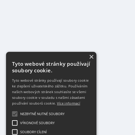
×
Tyto webové stránky používají
soubory cookie.
Tyto webové stránky používají soubory cookie
ke zlepšení uživatelského zážitku. Používáním
našich webových stránek souhlasíte se všemi
soubory cookie v souladu s našimi zásadami
používání souborů cookie.
Více informací
NEZBYTNĚ NUTNÉ SOUBORY
VÝKONOVÉ SOUBORY
SOUBORY CÍLENÍ