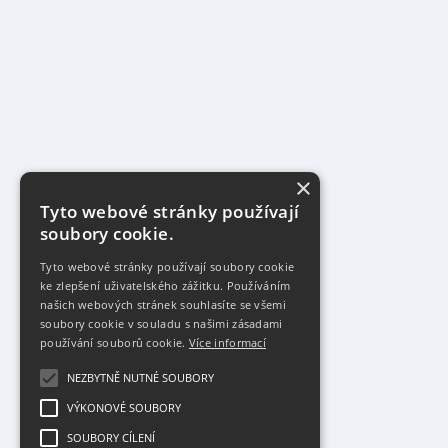
×
Tyto webové stránky používají
soubory cookie.
Tyto webové stránky používají soubory cookie
ke zlepšení uživatelského zážitku. Používáním
našich webových stránek souhlasíte se všemi
soubory cookie v souladu s našimi zásadami
používání souborů cookie.
Více informací
NEZBYTNĚ NUTNÉ SOUBORY
VÝKONOVÉ SOUBORY
SOUBORY CÍLENÍ